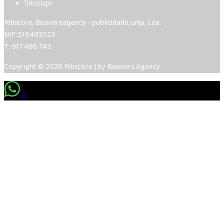
Sitemaps
Ribstore, Beaversagency - publicidade, unip. Lda.
NIF:516493523
T: 917 486 743
Copyright © 2026 Ribstore | by Beavers Agency
1