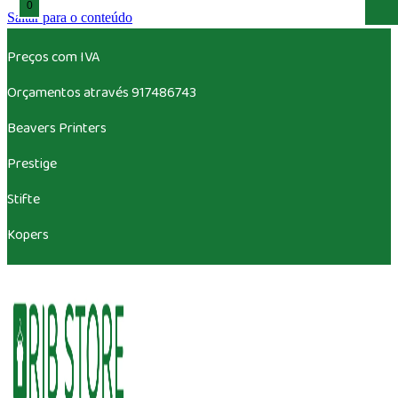
0
Saltar para o conteúdo
Preços com IVA
Orçamentos através 917486743
Beavers
Printers
Prestige
Stifte
Kopers