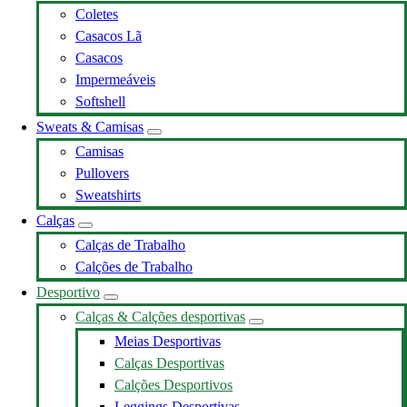
Coletes
Casacos Lã
Casacos
Impermeáveis
Softshell
Sweats & Camisas
Camisas
Pullovers
Sweatshirts
Calças
Calças de Trabalho
Calções de Trabalho
Desportivo
Calças & Calções desportivas
Meias Desportivas
Calças Desportivas
Calções Desportivos
Leggings Desportivas