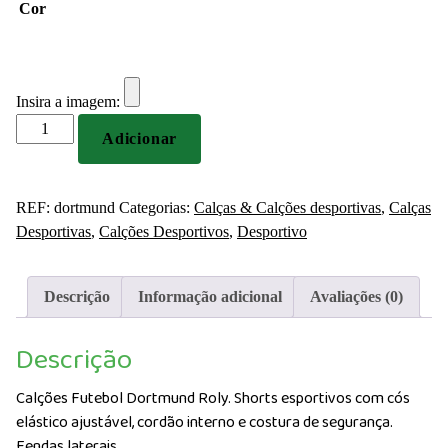
Cor
Insira a imagem:
Quantidade
Adicionar
de
Calções
Futebol
REF:
dortmund
Categorias:
Calças & Calções desportivas
,
Calças
Dortmund
Desportivas
,
Calções Desportivos
,
Desportivo
Roly
Descrição
Informação adicional
Avaliações (0)
Descrição
Calções Futebol Dortmund Roly. Shorts esportivos com cós
elástico ajustável, cordão interno e costura de segurança.
Fendas laterais.