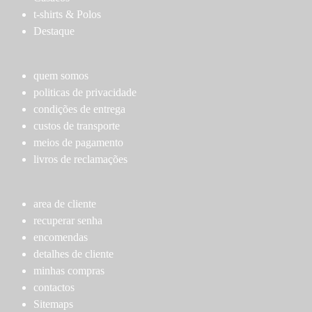
The
options
t-shirts & Polos
options
may
Destaque
may
be
be
chosen
chosen
quem somos
on
on
politicas de privacidade
the
the
condições de entrega
product
product
custos de transporte
page
page
meios de pagamento
livros de reclamações
area de cliente
recuperar senha
encomendas
detalhes de cliente
minhas compras
contactos
Sitemaps