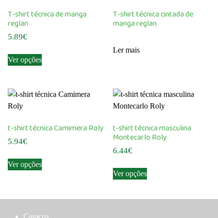
T-shirt técnica de manga
T-shirt técnica cintada de
reglan
manga reglan
5.89
€
Ler mais
This
Ver opções
product
has
multiple
variants.
The
options
t-shirt técnica Camimera Roly
t-shirt técnica masculina
may
Montecarlo Roly
5.94
€
be
6.44
€
This
chosen
Ver opções
This
product
on
Ver opções
product
has
the
has
multiple
product
multiple
variants.
page
variants.
The
Casacos