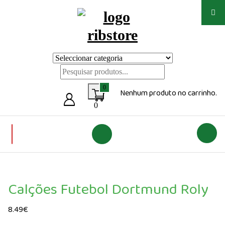
Saltar
para
o
conteúdo
Loja de vestuário Personalizado
0
Nenhum produto no carrinho.
0
Calções Futebol Dortmund Roly
8.49
€