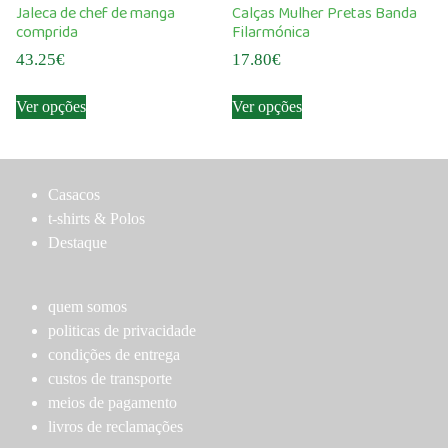
Jaleca de chef de manga
Calças Mulher Pretas Banda
may
comprida
Filarmónica
be
43.25
€
17.80
€
chosen
This
This
on
Ver opções
Ver opções
product
product
the
has
has
product
multiple
multiple
page
variants.
variants.
Casacos
The
The
t-shirts & Polos
options
options
Destaque
may
may
be
be
chosen
chosen
quem somos
on
on
politicas de privacidade
the
the
condições de entrega
product
product
custos de transporte
page
page
meios de pagamento
livros de reclamações