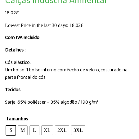
Calças Indústria Alimentar
18.02
€
Lowest Price in the last 30 days:
18.02
€
Com IVA Incluido
Detalhes
:
Cós elástico.
Um bolso: 1 bolso interno com fecho de velcro, costurado na
parte frontal do cós.
Tecidos
:
Sarja. 65% poliéster – 35% algodão / 190 g/m²
Tamanhos
S
M
L
XL
2XL
3XL