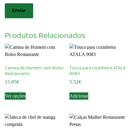
Produtos Relacionados
Camisa de Homem com Bolso
Touca para cozinheira ATALA
Restaurante
9083
15.85
€
5.52
€
This
Ver opções
Adicionar
product
has
multiple
variants.
The
options