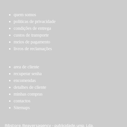
may
may
be
be
chosen
chosen
quem somos
on
on
politicas de privacidade
the
the
condições de entrega
product
product
custos de transporte
page
page
meios de pagamento
livros de reclamações
area de cliente
recuperar senha
encomendas
detalhes de cliente
minhas compras
contactos
Sitemaps
Ribstore, Beaversagency - publicidade, unip. Lda.