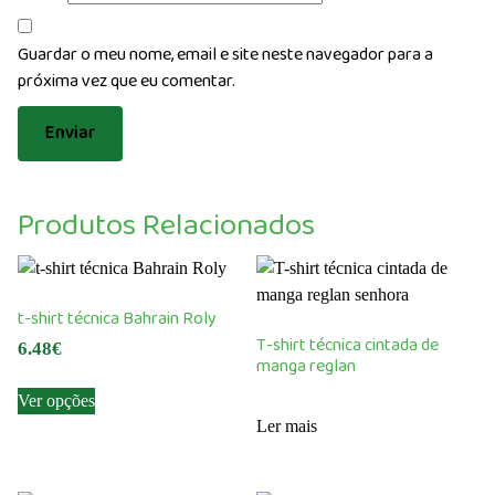
Guardar o meu nome, email e site neste navegador para a
próxima vez que eu comentar.
Produtos Relacionados
t-shirt técnica Bahrain Roly
T-shirt técnica cintada de
6.48
€
manga reglan
This
Ver opções
product
Ler mais
has
multiple
variants.