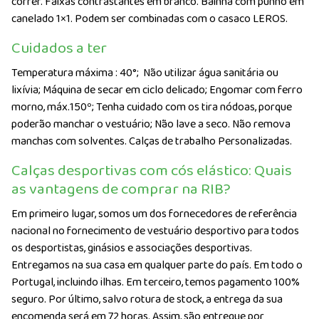
correr. Faixas contrastantes em branco. Bainha com punho em
canelado 1×1. Podem ser combinadas com o casaco LEROS.
Cuidados a ter
Temperatura máxima : 40°;
Não utilizar água sanitária ou
lixívia; Máquina de secar em ciclo delicado; Engomar com ferro
morno, máx.150º; Tenha cuidado com os tira nódoas, porque
poderão manchar o vestuário; Não lave a seco. Não remova
manchas com solventes. Calças de trabalho Personalizadas.
Calças desportivas com cós elástico: Quais
as vantagens de comprar na RIB?
Em primeiro lugar, somos um dos fornecedores de referência
nacional no fornecimento de vestuário desportivo para todos
os desportistas, ginásios e associações desportivas.
Entregamos na sua casa em qualquer parte do país. Em todo o
Portugal, incluindo ilhas. Em terceiro, temos pagamento 100%
seguro. Por último, salvo rotura de stock, a entrega da sua
encomenda será em 72 horas. Assim, são entregue por