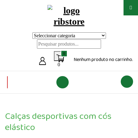
Saltar
para
o
conteúdo
Loja de vestuário Personalizado
0
Nenhum produto no carrinho.
0
Calças desportivas com cós
elástico