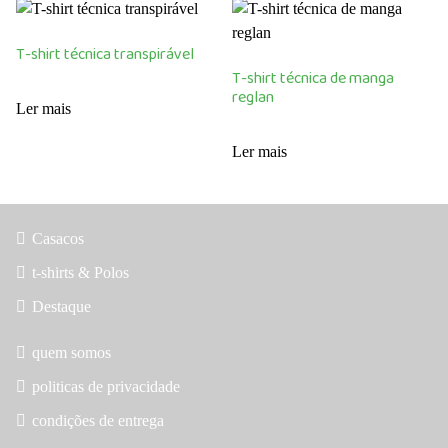
The
options
T-shirt técnica transpirável
may
T-shirt técnica de manga
be
reglan
Ler mais
chosen
on
Ler mais
the
product
page
Casacos
t-shirts & Polos
Destaque
quem somos
politicas de privacidade
condições de entrega