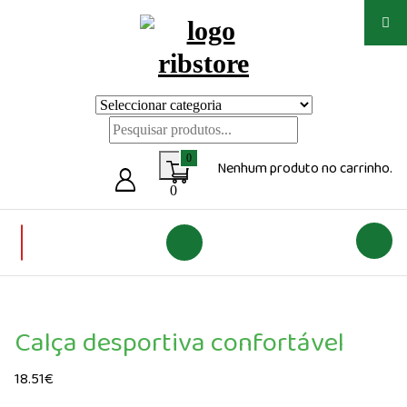
Saltar
para
o
conteúdo
Loja de vestuário Personalizado
0
Nenhum produto no carrinho.
0
Calça desportiva confortável
18.51
€