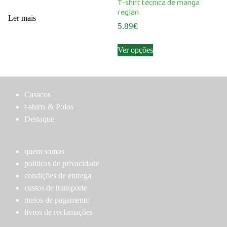
T-shirt técnica de manga
may
reglan
Ler mais
be
5.89
€
chosen
This
on
Ver opções
product
the
has
product
multiple
page
variants.
Casacos
The
t-shirts & Polos
options
Destaque
may
be
chosen
quem somos
on
politicas de privacidade
the
condições de entrega
product
custos de transporte
page
meios de pagamento
livros de reclamações