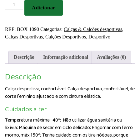
Quantidade
Adicionar
de
Calça
desportiva
REF:
BOX 1090
Categorias:
Calças & Calções desportivas
,
confortável
Calças Desportivas
,
Calções Desportivos
,
Desportivo
Descrição
Informação adicional
Avaliações (0)
Descrição
Calça desportiva, confortável. Calça desportiva, confortável, de
corte feminino ajustado e com cintura elástica.
Cuidados a ter
Temperatura máxima : 40°;
Não utilizar água sanitária ou
lixívia; Máquina de secar em ciclo delicado; Engomar com ferro
morno, máx.150º; Tenha cuidado com os tira nódoas, porque