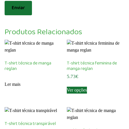
Produtos Relacionados
T-shirt técnica de manga
T-shirt técnica feminina de
reglan
manga reglan
5.73
€
Ler mais
This
Ver opções
product
has
multiple
variants.
The
T-shirt técnica transpirável
options