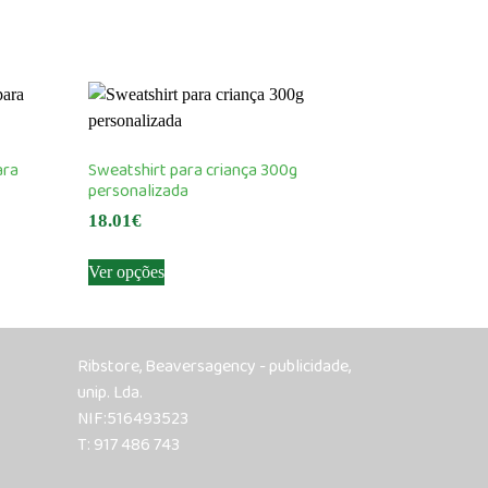
ara
Sweatshirt para criança 300g
personalizada
18.01
€
This
Ver opções
product
has
multiple
variants.
Ribstore, Beaversagency - publicidade,
The
unip. Lda.
options
NIF:516493523
may
T: 917 486 743
be