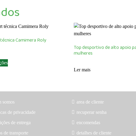
ados
t técnica Camimera Roly
Top desportivo de alto apoio p
mulheres
This
ções
product
Ler mais
has
multiple
variants.
The
options
m somos
area de cliente
may
icas de privacidade
recuperar senha
be
ições de entrega
encomendas
chosen
on
s de transporte
detalhes de cliente