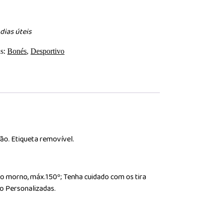
dias úteis
as:
Bonés
,
Desportivo
ão. Etiqueta removível.
rro morno, máx.150º; Tenha cuidado com os tira
o Personalizadas.