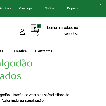
Printers
Prestige
Stifte
Kopers
0
Nenhum produto no
carrinho.
0
ts
Temático
Contactos
algodão
zados
odão. Fixação de velcro ajustável e ilhós de
..
Valor inclui personalização.