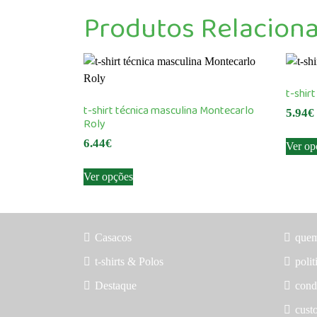
Produtos Relacion
t-shir
t-shirt técnica masculina Montecarlo
5.94
€
Roly
6.44
€
Ver op
This
Ver opções
product
has
multiple
variants.
Casacos
que
The
t-shirts & Polos
polit
options
may
Destaque
cond
be
custo