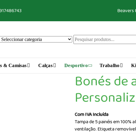
 917486743
Beavers
s & Camisas
Calças
Desportivo
Trabalho
Ki
Bonés de 
Personali
Com IVA Incluída
Tampa de 5 painéis em 100% alg
ventilação. Etiqueta removível