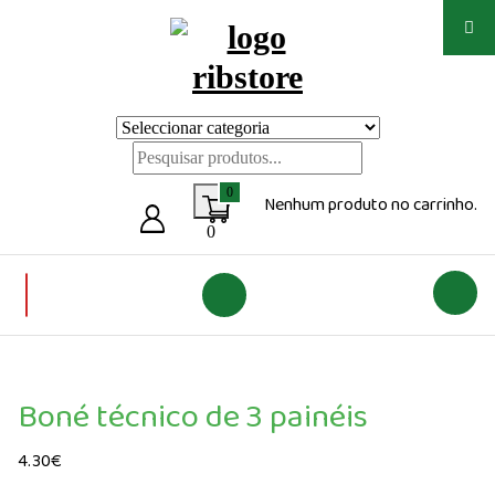
Saltar
para
o
conteúdo
Loja de vestuário Personalizado
0
Nenhum produto no carrinho.
0
Boné técnico de 3 painéis
4.30
€