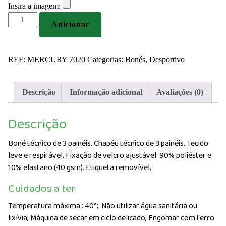
Insira a imagem:
Quantidade
Adicionar
de
Boné
técnico
REF:
MERCURY 7020
Categorias:
Bonés
,
Desportivo
de
3
painéis
Descrição
Informação adicional
Avaliações (0)
Descrição
Boné técnico de 3 painéis. Chapéu técnico de 3 painéis. Tecido
leve e respirável. Fixação de velcro ajustável. 90% poliéster e
10% elastano (40 gsm). Etiqueta removível.
Cuidados a ter
Temperatura máxima : 40°;
Não utilizar água sanitária ou
lixívia; Máquina de secar em ciclo delicado; Engomar com ferro