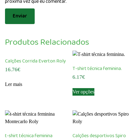
próxima vez que eu comentar.
Produtos Relacionados
Calções Corrida Everton Roly
T-shirt técnica feminina.
16.76
€
6.17
€
Ler mais
This
Ver opções
product
has
multiple
variants.
The
options
t-shirt técnica feminina
Calções desportivos Spiro
may