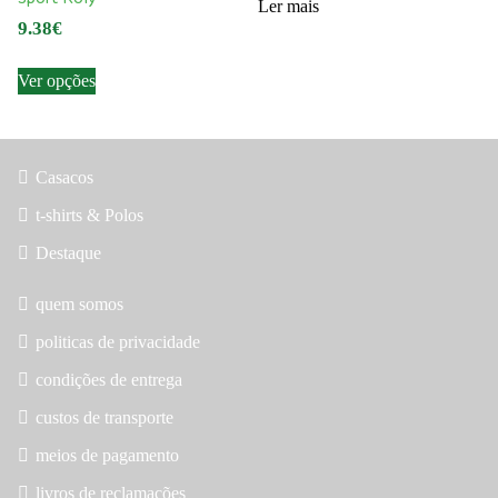
Ler mais
be
be
9.38
€
chosen
chosen
This
on
on
Ver opções
product
the
the
has
product
product
multiple
page
page
variants.
Casacos
The
t-shirts & Polos
options
may
Destaque
be
chosen
quem somos
on
politicas de privacidade
the
condições de entrega
product
page
custos de transporte
meios de pagamento
livros de reclamações