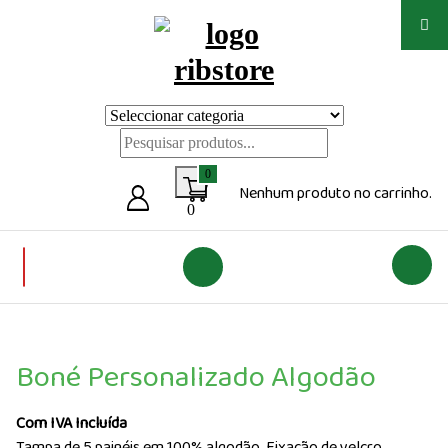
Saltar
para
o
conteúdo
Loja de vestuário Personalizado
0
Nenhum produto no carrinho.
0
Boné Personalizado Algodão
Com IVA Incluída
Tampa de 5 painéis em 100% algodão. Fixação de velcro