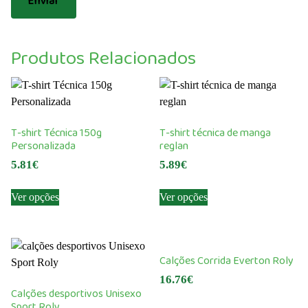
Produtos Relacionados
T-shirt Técnica 150g
T-shirt técnica de manga
Personalizada
reglan
5.81
€
5.89
€
This
This
Ver opções
Ver opções
product
product
has
has
multiple
multiple
variants.
variants.
Calções Corrida Everton Roly
The
The
16.76
€
options
options
Calções desportivos Unisexo
may
may
Sport Roly