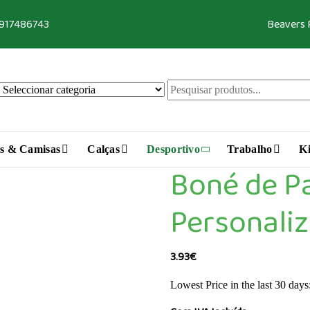
 917486743
Beavers
s & Camisas
Calças
Desportivo
Trabalho
Ki
Boné de Pa
Personali
3.93
€
Lowest Price in the last 30 days