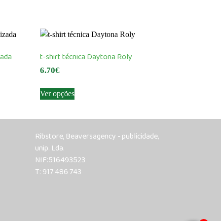
zada
t-shirt técnica Daytona Roly
6.70
€
This
Ver opções
product
has
multiple
variants.
Ribstore, Beaversagency - publicidade,
The
unip. Lda.
options
NIF:516493523
may
T: 917 486 743
be
chosen
on
the