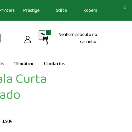
Printers
Prestige
Stifte
Kopers
0
Nenhum produto no
carrinho.
0
ts
Temático
Contactos
la Curta
zado
:
3.93
€