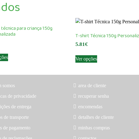
ados
t técnica para criança 150g
alizada
T-shirt Técnica 150g Personali
5.81
€
This
This
ções
Ver opções
product
product
has
has
multiple
multiple
variants.
variants.
m somos
area de cliente
The
The
icas de privacidade
recuperar senha
options
options
may
may
ições de entrega
encomendas
be
be
s de transporte
detalhes de cliente
chosen
chosen
on
s de pagamento
minhas compras
on
the
the
os de reclamações
contactos