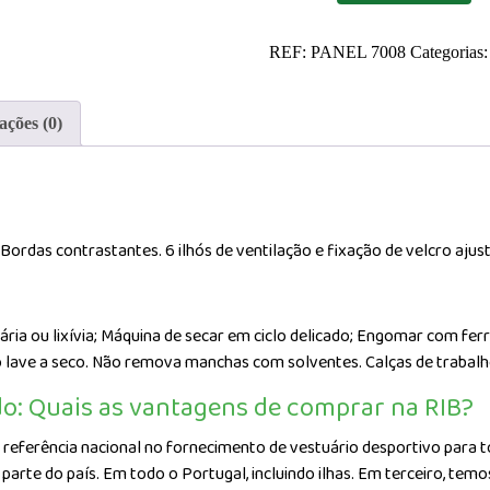
Boné
de
REF:
PANEL 7008
Categorias
Pala
Curta
Personalizado
ações (0)
ordas contrastantes. 6 ilhós de ventilação e fixação de velcro ajust
tária ou lixívia; Máquina de secar em ciclo delicado; Engomar com fe
 lave a seco. Não remova manchas com solventes. Calças de trabalh
do: Quais as vantagens de comprar na RIB?
referência nacional no fornecimento de vestuário desportivo para to
arte do país. Em todo o Portugal, incluindo ilhas. Em terceiro, te