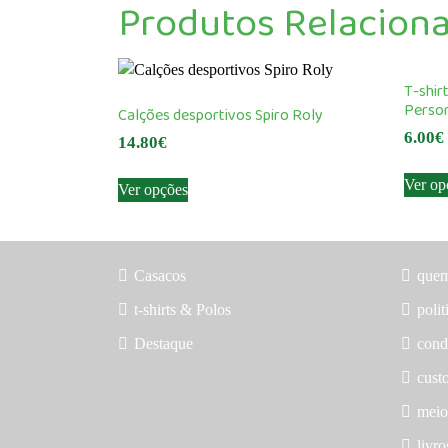
Produtos Relacion
T-shir
Person
Calções desportivos Spiro Roly
6.00
€
14.80
€
This
Ver op
Ver opções
product
has
multiple
variants.
Casacos
que
The
t-shirts & Polos
polit
options
may
Destaque
cond
be
custo
chosen
meio
on
the
livr