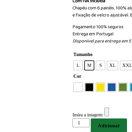
Com IVA Incluída
Chapéu com 6 painéis. 100% alg
e fixação de velcro ajustável. 
Pagamento 100% seguros
Entrega em Portugal
Disponível para entrega em 5 
Tamanho
L
M
S
XL
XX
Cor
Insira a imagem:
Quantidade
Adicionar
de