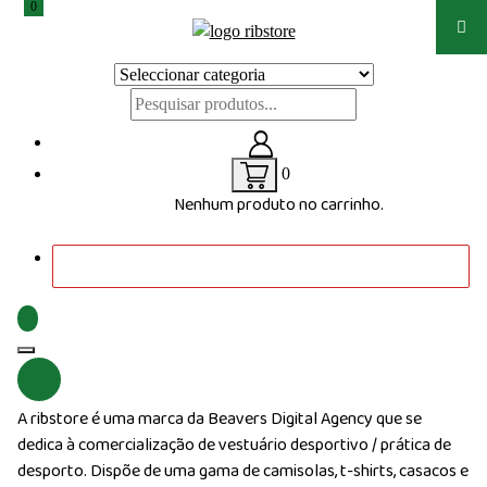
0
Saltar
para
Loja de vestuário Personalizado
o
conteúdo
0
Nenhum produto no carrinho.
A ribstore é uma marca da Beavers Digital Agency que se
dedica à comercialização de vestuário desportivo / prática de
desporto. Dispõe de uma gama de camisolas, t-shirts, casacos e